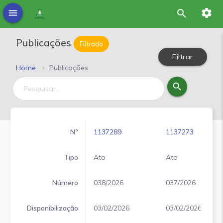
settings
menu
search
Publicações
Filtrado
Filtrar
Home
Publicações
search
Nº
1137289
1137273
Tipo
Ato
Ato
Número
038/2026
037/2026
Disponibilização
03/02/2026
03/02/2026