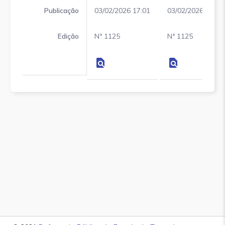
Publicação
03/02/2026 17:01
03/02/2026 17:01
Edição
Nª 1125
Nª 1125
find_in_page
find_in_page