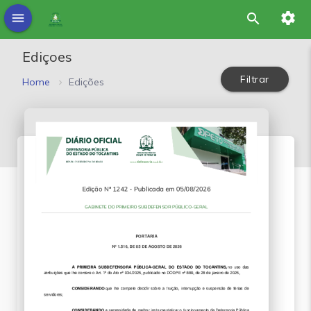
settings
menu
search
Ediçoes
Filtrar
Home
Edições