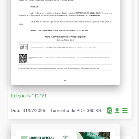
Edição Nº 1239
find_in_page
file_download
format_list_bulleted
Data: 31/07/2026
Tamanho do PDF: 380 KB