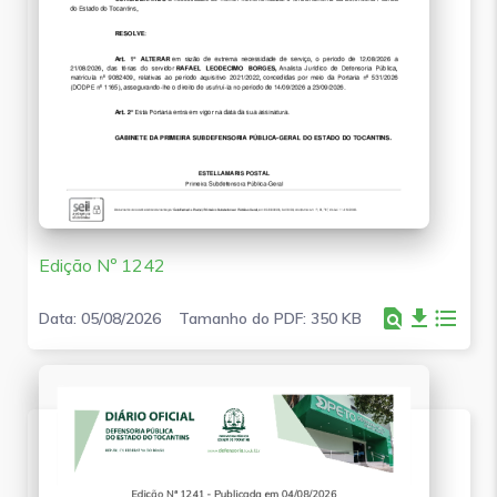
Edição Nº 1242
find_in_page
file_download
format_list_bulleted
Data: 05/08/2026
Tamanho do PDF: 350 KB