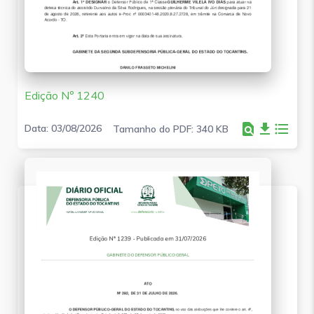
Edição Nº 1240
find_in_page
file_download
format_list_bulleted
Data: 03/08/2026
Tamanho do PDF: 340 KB