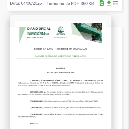
find_in_page
file_download
format_list_bulleted
Data: 04/08/2026
Tamanho do PDF: 360 KB