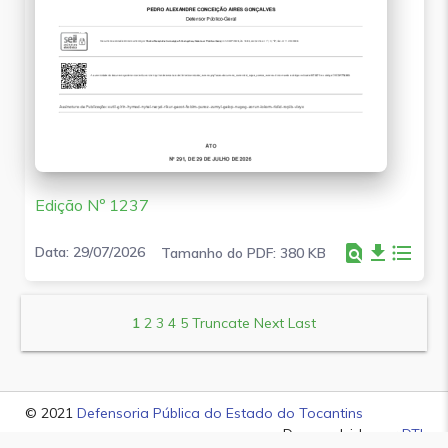
Edição Nº 1237
find_in_page
file_download
format_list_bulleted
Data: 29/07/2026
Tamanho do PDF: 380 KB
1
2
3
4
5
Truncate
Next
Last
© 2021
Defensoria Pública do Estado do Tocantins
Desenvolvido por
DTI