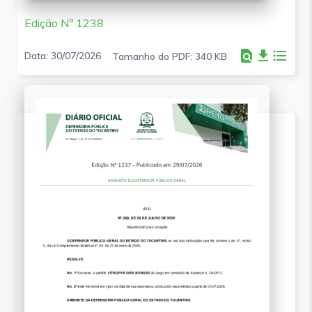
Edição Nº 1238
find_in_page
file_download
format_list_bulleted
Data: 30/07/2026
Tamanho do PDF: 340 KB