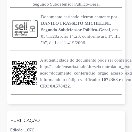
Segundo Subdefensor Público-Geral
Documento assinado eletronicamente por
DANILO FRASSETO MICHELINI
,
Segundo Subdefensor Público-Geral
, em
05/11/2025, às 14:23, conforme art. 1º, III,
"b", da Lei 11.419/2006.
A autenticidade do documento pode ser conferida 
http://sei.defensoria.to.def.br/sei/controlador_ext
acao=documento_conferir&id_orgao_acesso_ext
informando o código verificador
1072363
e o có
CRC
0A578422
.
PUBLICAÇÃO
Edição:
1070