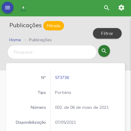
settings
menu
search
Publicações
Filtrado
Filtrar
Home
Publicações
search
Nº
573736
57362
Tipo
Portaria
Portar
Número
002, de 06 de maio de 2021
nº 44
Disponibilização
07/05/2021
06/05