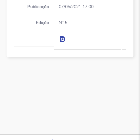
Publicação
07/05/2021 17:00
07/05/
Edição
Nª 5
Nª 5
find_in_page
find_in_page