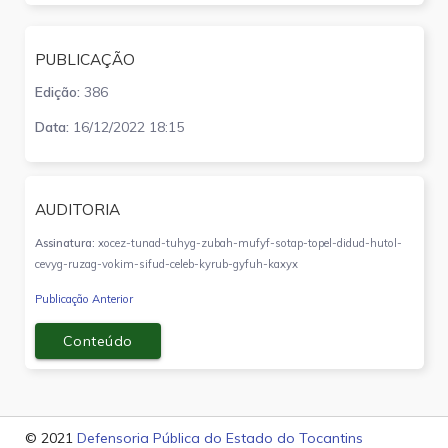
PUBLICAÇÃO
Edição:
386
Data:
16/12/2022 18:15
AUDITORIA
Assinatura:
xocez-tunad-tuhyg-zubah-mufyf-sotap-topel-didud-hutol-
cevyg-ruzag-vokim-sifud-celeb-kyrub-gyfuh-kaxyx
Publicação Anterior
Conteúdo
© 2021
Defensoria Pública do Estado do Tocantins