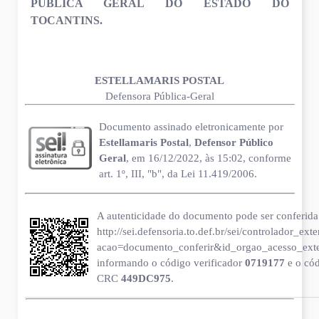
PÚBLICA GERAL DO ESTADO DO
TOCANTINS.
ESTELLAMARIS POSTAL
Defensora Pública-Geral
Documento assinado eletronicamente por
Estellamaris Postal
,
Defensor Público
Geral
, em 16/12/2022, às 15:02, conforme
art. 1º, III, "b", da Lei 11.419/2006.
A autenticidade do documento pode ser conferida 
http://sei.defensoria.to.def.br/sei/controlador_ext
acao=documento_conferir&id_orgao_acesso_ext
informando o código verificador
0719177
e o có
CRC
449DC975
.