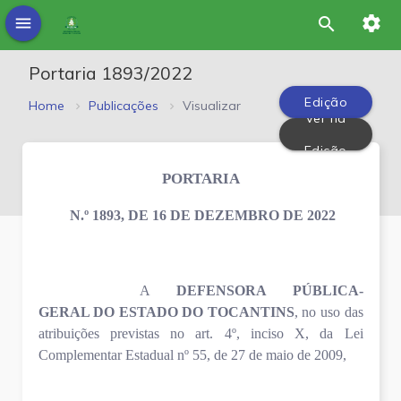
settings
menu
search
Portaria 1893/2022
Edição
Home
Publicações
Visualizar
Ver na
PDF
Edição
PORTARIA
N.º 1893, DE 16 DE DEZEMBRO DE 2022
A
DEFENSORA PÚBLICA-
GERAL DO ESTADO DO TOCANTINS
, no uso das
atribuições previstas no art. 4º, inciso X, da Lei
Complementar Estadual nº 55, de 27 de maio de 2009,