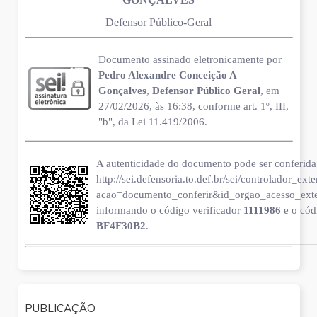
Defensor Público-Geral
Documento assinado eletronicamente por
Pedro Alexandre Conceição A
Gonçalves
,
Defensor Público Geral
, em
27/02/2026, às 16:38, conforme art. 1º, III,
"b", da Lei 11.419/2006.
A autenticidade do documento pode ser conferida 
http://sei.defensoria.to.def.br/sei/controlador_ext
acao=documento_conferir&id_orgao_acesso_ext
informando o código verificador
1111986
e o có
BF4F30B2
.
PUBLICAÇÃO