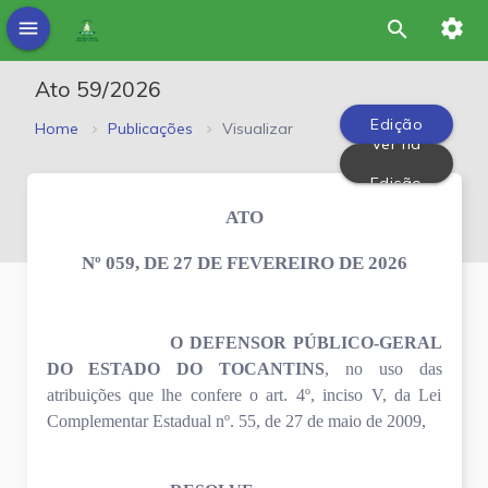
settings
menu
search
Ato 59/2026
Edição
Home
Publicações
Visualizar
Ver na
PDF
Edição
ATO
Nº 059, DE 27 DE FEVEREIRO DE 2026
O
DEFENSOR PÚBLICO-GERAL
DO ESTADO DO TOCANTINS
, no uso das
atribuições que lhe confere o art. 4º, inciso V, da Lei
Complementar Estadual nº. 55, de 27 de maio de 2009,