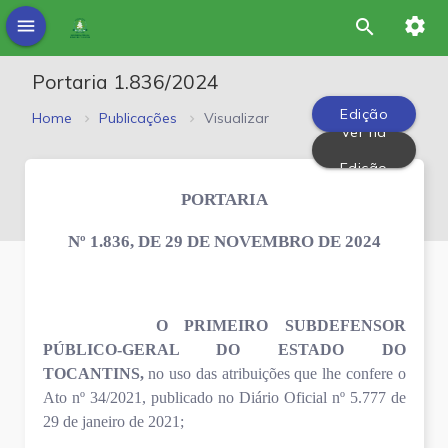
settings
menu
search
Portaria 1.836/2024
Edição
Home
Publicações
Visualizar
Ver na
PDF
Edição
PORTARIA
Nº 1.836, DE 29 DE NOVEMBRO DE 2024
O
PRIMEIRO
SUBDEFENSOR
PÚBLICO-GERAL DO ESTADO DO
TOCANTINS,
no uso das atribuições que lhe confere o
Ato nº 34/2021, publicado no Diário Oficial nº 5.777 de
29 de janeiro de 2021;