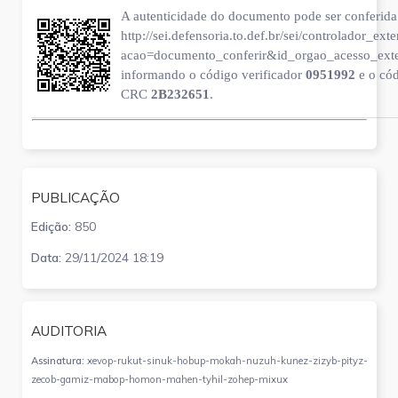
A autenticidade do documento pode ser conferida 
http://sei.defensoria.to.def.br/sei/controlador_ext
acao=documento_conferir&id_orgao_acesso_ext
informando o código verificador
0951992
e o có
CRC
2B232651
.
PUBLICAÇÃO
Edição:
850
Data:
29/11/2024 18:19
AUDITORIA
Assinatura:
xevop-rukut-sinuk-hobup-mokah-nuzuh-kunez-zizyb-pityz-
zecob-gamiz-mabop-homon-mahen-tyhil-zohep-mixux