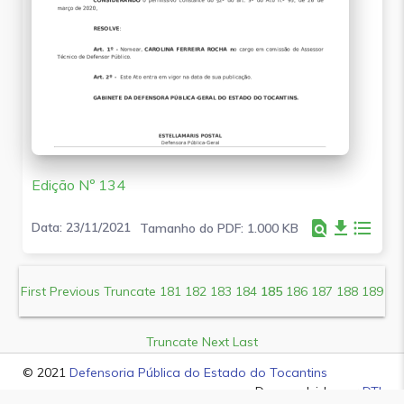
Edição Nº 134
find_in_page
file_download
format_list_bulleted
Data: 23/11/2021
Tamanho do PDF: 1.000 KB
First
Previous
Truncate
181
182
183
184
185
186
187
188
189
Truncate
Next
Last
© 2021
Defensoria Pública do Estado do Tocantins
Desenvolvido por
DTI