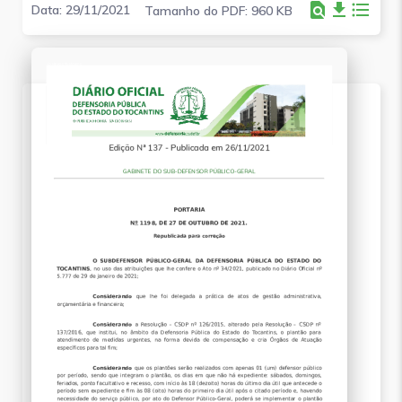
find_in_page
file_download
format_list_bulleted
Data: 29/11/2021
Tamanho do PDF: 960 KB