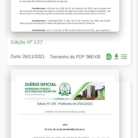
Edição Nº 137
find_in_page
file_download
format_list_bulleted
Data: 26/11/2021
Tamanho do PDF: 980 KB