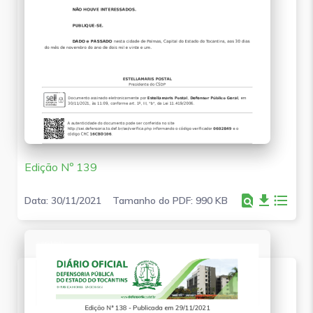
Edição Nº 139
find_in_page
file_download
format_list_bulleted
Data: 30/11/2021
Tamanho do PDF: 990 KB