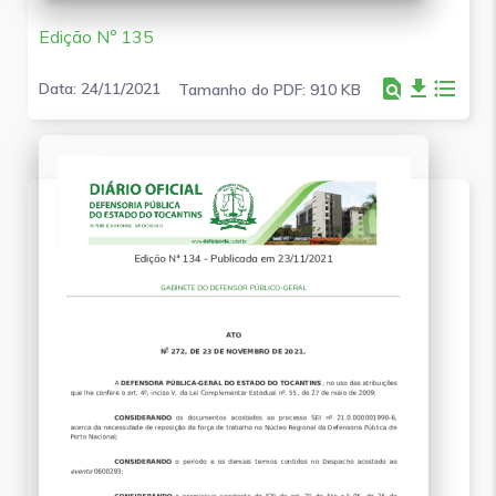
Edição Nº 135
find_in_page
file_download
format_list_bulleted
Data: 24/11/2021
Tamanho do PDF: 910 KB