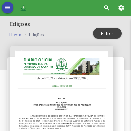
settings
menu
search
Ediçoes
Filtrar
Home
Edições