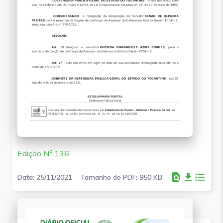
Edição Nº 136
find_in_page
file_download
format_list_bulleted
Data: 25/11/2021
Tamanho do PDF: 950 KB