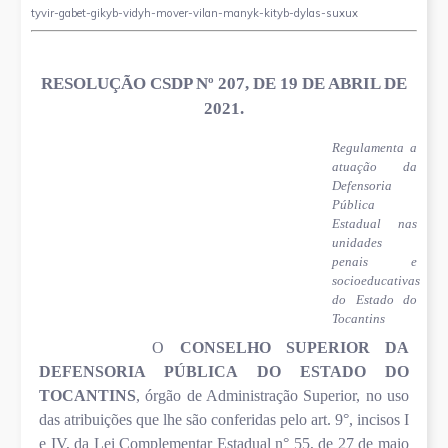
tyvir-gabet-gikyb-vidyh-mover-vilan-manyk-kityb-dylas-suxux
RESOLUÇÃO CSDP Nº 207, DE 19 DE ABRIL DE
2021.
Regulamenta a
atuação da
Defensoria
Pública
Estadual nas
unidades
penais e
socioeducativas
do Estado do
Tocantins
O
CONSELHO SUPERIOR DA
DEFENSORIA PÚBLICA DO ESTADO DO
TOCANTINS
, órgão de Administração Superior, no uso
das atribuições que lhe são conferidas pelo art. 9°, incisos I
e IV, da Lei Complementar Estadual n° 55, de 27 de maio