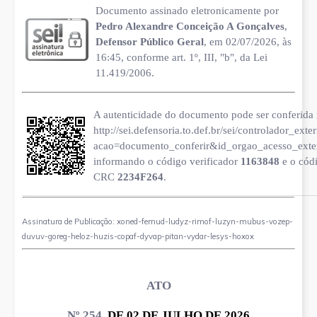
Documento assinado eletronicamente por
Pedro Alexandre Conceição A Gonçalves
,
Defensor Público Geral
, em 02/07/2026, às
16:45, conforme art. 1º, III, "b", da Lei
11.419/2006.
A autenticidade do documento pode ser conferida 
http://sei.defensoria.to.def.br/sei/controlador_ext
acao=documento_conferir&id_orgao_acesso_ext
informando o código verificador
1163848
e o cód
CRC
2234F264
.
Assinatura de Publicação: xoned-femud-ludyz-rimof-luzyn-mubus-vozep-
duvuv-goreg-heloz-huzis-copaf-dyvap-pitan-vydar-lesys-hoxox
ATO
Nº 254,
DE 02 DE JULHO DE 2026