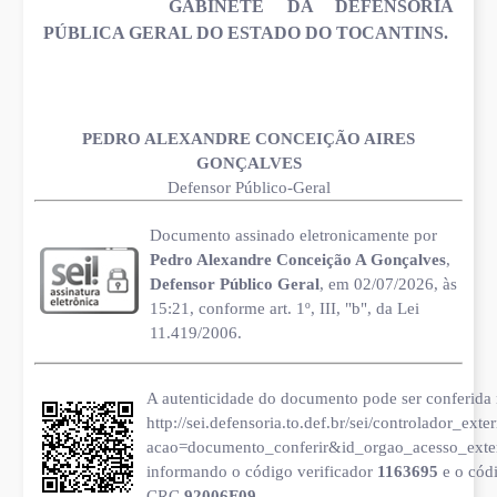
GABINETE DA DEFENSORIA
PÚBLICA GERAL DO ESTADO DO TOCANTINS.
PEDRO ALEXANDRE CONCEIÇÃO AIRES
GONÇALVES
Defensor Público-Geral
Documento assinado eletronicamente por
Pedro Alexandre Conceição A Gonçalves
,
Defensor Público Geral
, em 02/07/2026, às
15:21, conforme art. 1º, III, "b", da Lei
11.419/2006.
A autenticidade do documento pode ser conferida 
http://sei.defensoria.to.def.br/sei/controlador_ext
acao=documento_conferir&id_orgao_acesso_ext
informando o código verificador
1163695
e o cód
CRC
92006F09
.