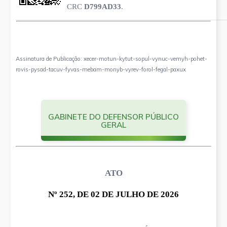
CRC
D799AD33
.
Assinatura de Publicação: xecer-motun-kytut-sopul-vynuc-vemyh-pohet-
rovis-pysad-tacuv-fyvas-mebam-monyb-vyrev-forol-fegal-paxux
GABINETE DO DEFENSOR PÚBLICO
GERAL
ATO
Nº 252, DE 02 DE JULHO DE 2026