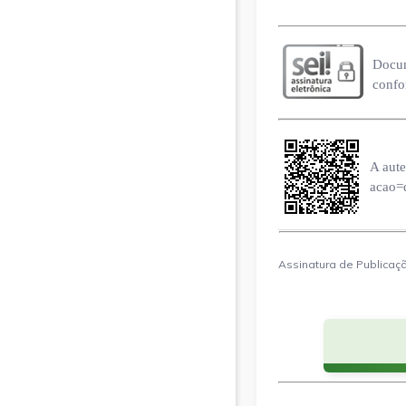
Docum
confor
A aute
acao=
Assinatura de Publicaçã