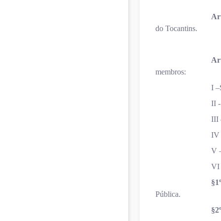
Art
do Tocantins.
Art
membros:
I 
II 
III
IV 
V –
VI 
§1
Pública.
§2