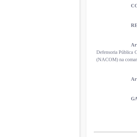
C
R
Ar
Defensoria Pública C
(NACOM) na comarca 
Art
GA