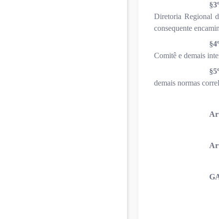
§3
Diretoria Regional 
consequente encaminh
§4
Comitê e demais inte
§5
demais normas correl
Art
Art
GA