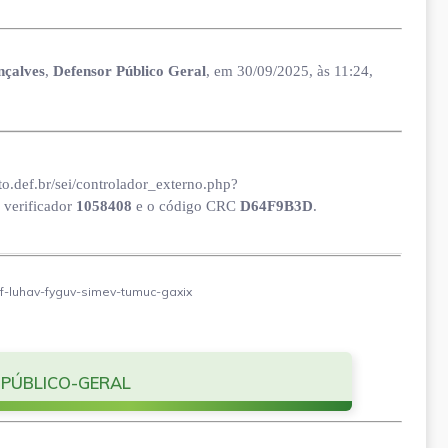
nçalves
,
Defensor Público Geral
, em 30/09/2025, às 11:24,
to.def.br/sei/controlador_externo.php?
verificador
1058408
e o código CRC
D64F9B3D
.
ef-luhav-fyguv-simev-tumuc-gaxix
 PÚBLICO-GERAL