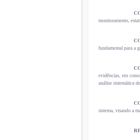
C
monitoramento, estat
C
fundamental para a ge
C
evidências, em conso
análise sistemática 
C
sistema, visando a m
R