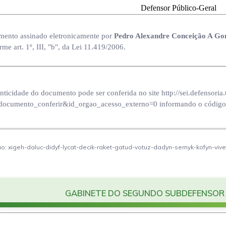
Defensor Público-Geral
ento assinado eletronicamente por
Pedro Alexandre Conceição A Go
me art. 1º, III, "b", da Lei 11.419/2006.
nticidade do documento pode ser conferida no site http://sei.defensoria.
documento_conferir&id_orgao_acesso_externo=0 informando o código 
o: xigeh-daluc-didyf-lycat-decik-raket-gatud-votuz-dadyn-semyk-kofyn-viv
GABINETE DO SEGUNDO SUBDEFENSOR